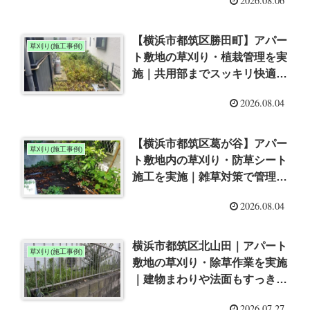
2026.08.06
【横浜市都筑区勝田町】アパー
草刈り(施工事例)
ト敷地の草刈り・植栽管理を実
施｜共用部までスッキリ快適な
環境へ
2026.08.04
【横浜市都筑区葛が谷】アパー
草刈り(施工事例)
ト敷地内の草刈り・防草シート
施工を実施｜雑草対策で管理し
やすい環境へ
2026.08.04
横浜市都筑区北山田｜アパート
草刈り(施工事例)
敷地の草刈り・除草作業を実施
｜建物まわりや法面もすっきり
整備
2026.07.27