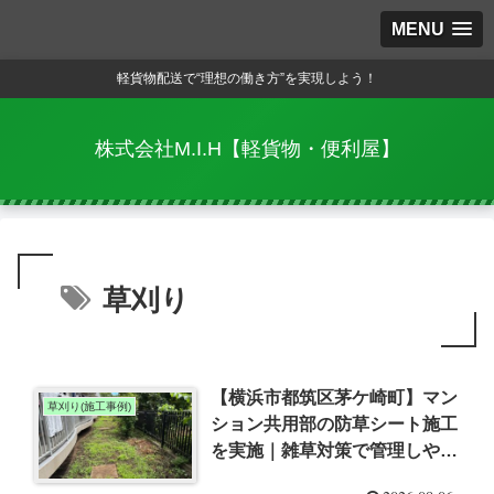
MENU
軽貨物配送で“理想の働き方”を実現しよう！
株式会社M.I.H【軽貨物・便利屋】
草刈り
【横浜市都筑区茅ケ崎町】マン
草刈り(施工事例)
ション共用部の防草シート施工
を実施｜雑草対策で管理しやす
い環境へ