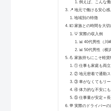
例えば、こんな働
📍 地元で働ける安心
地域別の特徴
💴 家族との時間を大
💡 実際の収入例
📊 40代男性（
📊 50代男性（
💪 家族持ちにこそ軽
① 仕事も家庭も両
② 地元密着で通勤
③ 車がなくてもリ
④ 体力的な不安に
⑤ 仕事量が安定＝
💬 実際のドライバーの