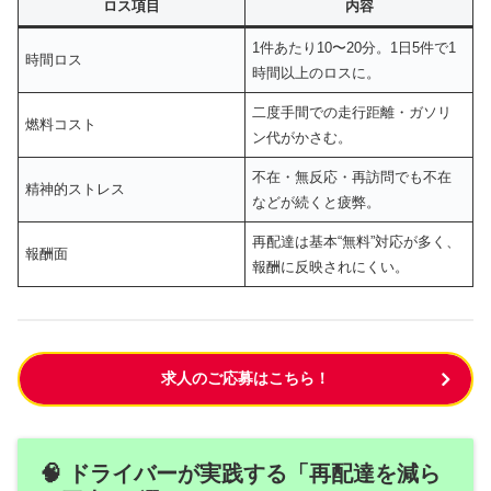
ロス項目
内容
1件あたり10〜20分。1日5件で1
時間ロス
時間以上のロスに。
二度手間での走行距離・ガソリ
燃料コスト
ン代がかさむ。
不在・無反応・再訪問でも不在
精神的ストレス
などが続くと疲弊。
再配達は基本“無料”対応が多く、
報酬面
報酬に反映されにくい。
求人のご応募はこちら！
🧠 ドライバーが実践する「再配達を減ら