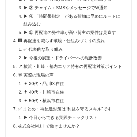
▶ ③ チャイム＋SMSやメッセージでW通知
▶ ④ 「時間帯指定」がある荷物は早めにルートに
組み込む
▶ ⑤ 再配達の発生率が高い荷主の案件は見直す
🏢 再配達を減らす環境・仕組みづくりの流れ
✅ 代表的な取り組み
▶ 今後の展望：ドライバーへの報酬改善
📍 横浜・川崎・都内エリア特有の再配達対策ポイント
💬 実際の現場の声
👨 30代・品川区在住
👨 40代・川崎市在住
👨 50代・横浜市在住
✅ まとめ：再配達対策は“利益を守るスキル”です
▶ 今日からできる実践チェックリスト
株式会社M.I.Hで働きませんか？