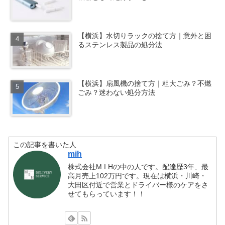
【横浜】水切りラックの捨て方｜意外と困
るステンレス製品の処分法
【横浜】扇風機の捨て方｜粗大ごみ？不燃
ごみ？迷わない処分方法
この記事を書いた人
mih
株式会社M.I.Hの中の人です。配達歴3年、最
高月売上102万円です。現在は横浜・川崎・
大田区付近で営業とドライバー様のケアをさ
せてもらっています！！