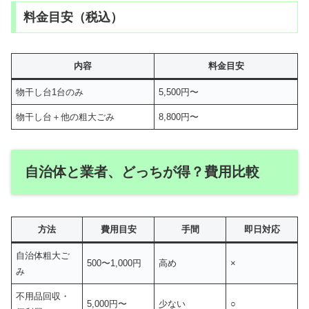
料金目安（税込）
内容
料金目安
物干し台1台のみ
5,500円〜
物干し台＋他の粗大ごみ
8,800円〜
自治体と業者、どっちが得？費用比較
方法
費用目安
手間
即日対応
自治体粗大ご
500〜1,000円
高め
×
み
不用品回収・
5,000円〜
少ない
○