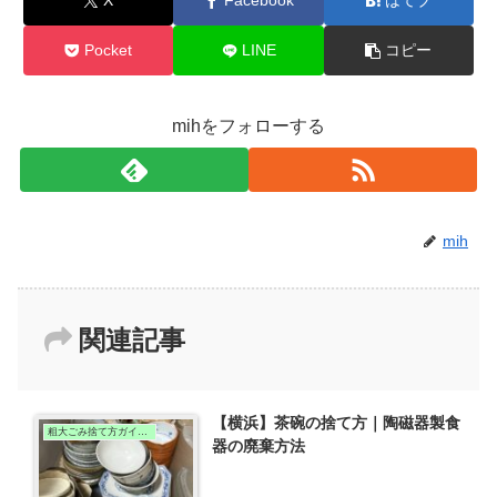
X
Facebook
はてブ
Pocket
LINE
コピー
mihをフォローする
mih
関連記事
【横浜】茶碗の捨て方｜陶磁器製食
粗大ごみ捨て方ガイド（横浜版）
器の廃棄方法