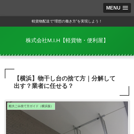
MENU
軽貨物配送で“理想の働き方”を実現しよう！
株式会社M.I.H【軽貨物・便利屋】
【横浜】物干し台の捨て方｜分解して
出す？業者に任せる？
粗大ごみ捨て方ガイド（横浜版）