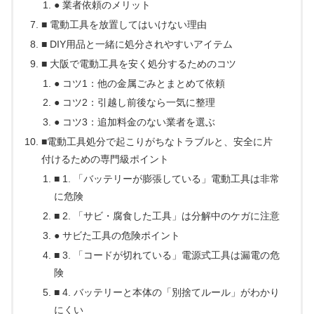
● 業者依頼のメリット
■ 電動工具を放置してはいけない理由
■ DIY用品と一緒に処分されやすいアイテム
■ 大阪で電動工具を安く処分するためのコツ
● コツ1：他の金属ごみとまとめて依頼
● コツ2：引越し前後なら一気に整理
● コツ3：追加料金のない業者を選ぶ
■電動工具処分で起こりがちなトラブルと、安全に片
付けるための専門級ポイント
■ 1. 「バッテリーが膨張している」電動工具は非常
に危険
■ 2. 「サビ・腐食した工具」は分解中のケガに注意
● サビた工具の危険ポイント
■ 3. 「コードが切れている」電源式工具は漏電の危
険
■ 4. バッテリーと本体の「別捨てルール」がわかり
にくい