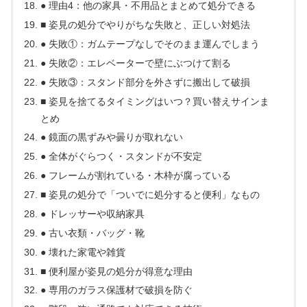
● 理由4：他の家具・不用品とまとめて処分できる
■ 姿見の処分でやりがちな失敗と、正しい対処法
● 失敗①：ガムテープなしでそのまま運んでしまう
● 失敗②：エレベーターで壁にぶつけて割る
● 失敗③：スタンド部分を外さずに搬出して破損
■ 姿見を捨てるタイミングはいつ？買い替えサインま
とめ
● 鏡面の黒ずみや曇りが取れない
● 全体がぐらつく・スタンドが不安定
● フレームが割れている・木枠が腐っている
■ 姿見の処分で「ついでに処分すると便利」なもの
● ドレッサーや収納家具
● 古い衣類・バッグ・靴
● 壊れた家電や雑貨
■ 便利屋が姿見の処分が得意な理由
● 専用のガラス保護材で破損を防ぐ