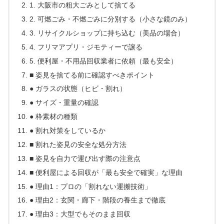
1. 大阪市の粗大ごみとして捨てる
2. 可燃ごみ・不燃ごみに分別する（小さな鏡のみ）
3. リサイクルショップに持ち込む（美品の場合）
4. フリマアプリ・ジモティーで譲る
5. 便利屋・不用品回収業者に依頼（最も安全）
■ 姿見を捨てる前に確認すべきポイント
● ガラスの状態（ヒビ・割れ）
● サイズ・重量の確認
● 枠素材の種類
● 割れ対策をしているか
■ 割れた姿見の安全な処分方法
■ 姿見を自力で運び出す際の注意点
■ 便利屋による回収が「最も安全で確実」な理由
● 理由1：プロの「割れない運搬技術」
● 理由2：玄関・廊下・階段の養生まで徹底
● 理由3：大型でもそのまま回収