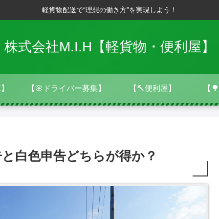
軽貨物配送で“理想の働き方”を実現しよう！
株式会社M.I.H【軽貨物・便利屋】
E】
【🌸ドライバー募集】
【🔨便利屋】
【
告と白色申告どちらが得か？