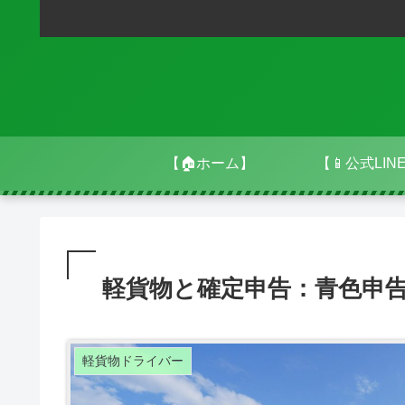
【🏠ホーム】
【📱公式LIN
軽貨物と確定申告：青色申
軽貨物ドライバー