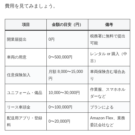
費用を見てみましょう。
項目
金額の目安（円）
備考
税務署に無料で提出
開業届提出
0円
可能
レンタル or 購入（中
車両の用意
0〜500,000円
古）
月額 8,000〜15,000
車両保険含む場合あ
任意保険加入
円
り
作業服、スマホホル
ユニフォーム・備品
10,000〜30,000円
ダーなど
リース車頭金
0〜100,000円
プランによる
配送用アプリ・登録
Amazon Flex、業務
0〜20,000円
料
委託会社など