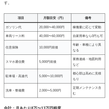
す。
項目
月額目安（円）
備考
ガソリン代
20,000〜40,000円
稼働量に応じて変動
車両リース料
40,000〜60,000円
自家用車なら0円も可
年齢・車種により異
任意保険
10,000円前後
なる
業務連絡・地図利用
スマホ通信費
5,000円前後
など
都心部は高めに見積
駐車場・高速代
5,000〜10,000円
もり
定期メンテナンス含
洗車・整備費
2,000〜5,000円
む
合計：月あたり8万〜13万円程度