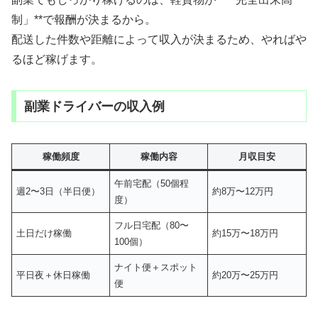
制」**で報酬が決まるから。
配送した件数や距離によって収入が決まるため、やればや
るほど稼げます。
副業ドライバーの収入例
稼働頻度
稼働内容
月収目安
午前宅配（50個程
週2〜3日（半日便）
約8万〜12万円
度）
フル日宅配（80〜
土日だけ稼働
約15万〜18万円
100個）
ナイト便＋スポット
平日夜＋休日稼働
約20万〜25万円
便