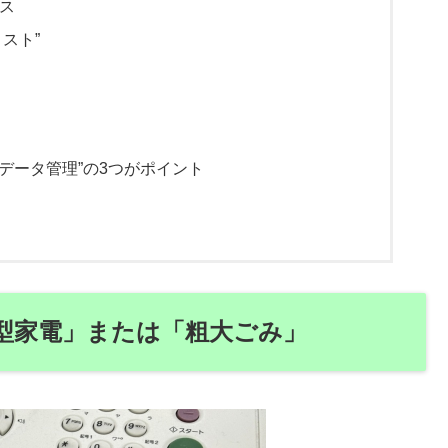
ース
リスト”
データ管理”の3つがポイント
「小型家電」または「粗大ごみ」