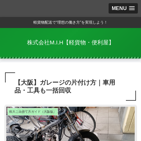
MENU
軽貨物配送で“理想の働き方”を実現しよう！
株式会社M.I.H【軽貨物・便利屋】
【大阪】ガレージの片付け方｜車用
品・工具も一括回収
粗大ごみ捨て方ガイド（大阪版）