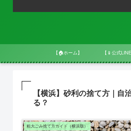
【🏠ホーム】
【📱公式LIN
【横浜】砂利の捨て方｜自
る？
粗大ごみ捨て方ガイド（横浜版）