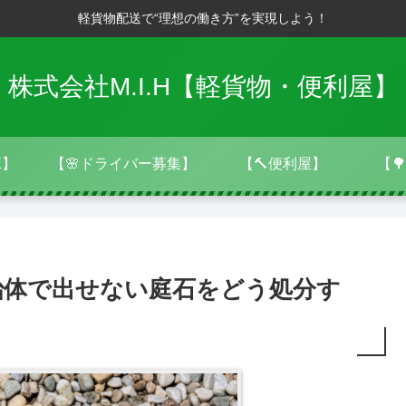
軽貨物配送で“理想の働き方”を実現しよう！
株式会社M.I.H【軽貨物・便利屋】
E】
【🌸ドライバー募集】
【🔨便利屋】
【
治体で出せない庭石をどう処分す