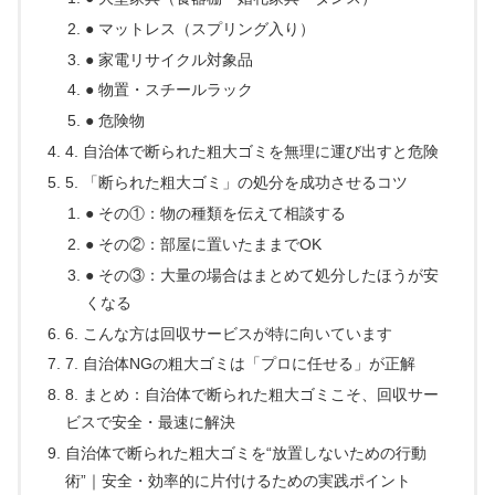
● マットレス（スプリング入り）
● 家電リサイクル対象品
● 物置・スチールラック
● 危険物
4. 自治体で断られた粗大ゴミを無理に運び出すと危険
5. 「断られた粗大ゴミ」の処分を成功させるコツ
● その①：物の種類を伝えて相談する
● その②：部屋に置いたままでOK
● その③：大量の場合はまとめて処分したほうが安
くなる
6. こんな方は回収サービスが特に向いています
7. 自治体NGの粗大ゴミは「プロに任せる」が正解
8. まとめ：自治体で断られた粗大ゴミこそ、回収サー
ビスで安全・最速に解決
自治体で断られた粗大ゴミを“放置しないための行動
術”｜安全・効率的に片付けるための実践ポイント