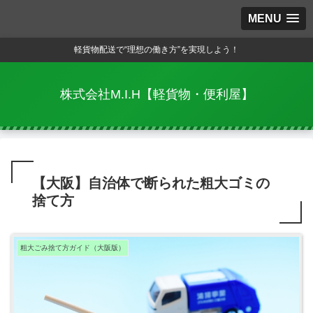
MENU
軽貨物配送で“理想の働き方”を実現しよう！
株式会社M.I.H【軽貨物・便利屋】
【大阪】自治体で断られた粗大ゴミの
捨て方
粗大ごみ捨て方ガイド（大阪版）