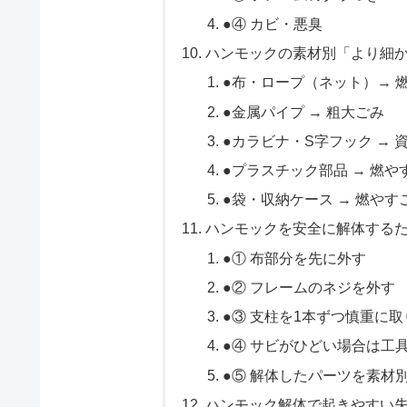
●④ カビ・悪臭
ハンモックの素材別「より細
●布・ロープ（ネット）→ 
●金属パイプ → 粗大ごみ
●カラビナ・S字フック → 
●プラスチック部品 → 燃や
●袋・収納ケース → 燃やす
ハンモックを安全に解体する
●① 布部分を先に外す
●② フレームのネジを外す
●③ 支柱を1本ずつ慎重に
●④ サビがひどい場合は工
●⑤ 解体したパーツを素材
ハンモック解体で起きやすい