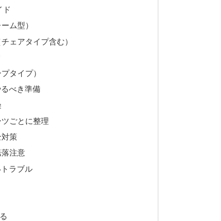
イド
レーム型）
（チェアタイプ含む）
ク
ープタイプ）
やるべき準備
燥
ーツごとに整理
全対策
転落注意
いトラブル
る