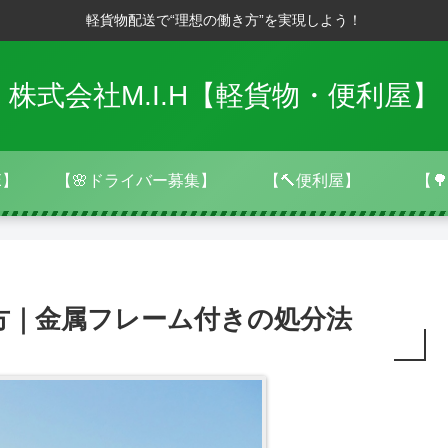
軽貨物配送で“理想の働き方”を実現しよう！
株式会社M.I.H【軽貨物・便利屋】
E】
【🌸ドライバー募集】
【🔨便利屋】
【
方｜金属フレーム付きの処分法