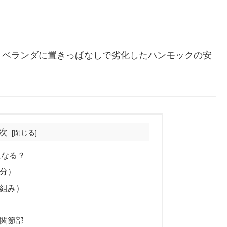
、ベランダに置きっぱなしで劣化したハンモックの安
次
になる？
部分）
骨組み）
の関節部