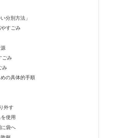
かい分別方法」
燃やすごみ
資源
すごみ
ごみ
ための具体的手順
取り外す
具を使用
別に袋へ
失敗例