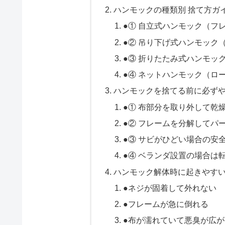
ハンモックの種類別 捨て方ガ
●① 自立式ハンモック（フ
●② 吊り下げ式ハンモック
●③ 折りたたみ式ハンモッ
●④ ネットハンモック（ロ
ハンモックを捨てる前に必ず
●① 布部分を取り外して乾
●② フレームを分解してパ
●③ サビがひどい場合の安
●④ ベランダ設置の場合は
ハンモック解体時に起きやす
●ネジが固着して外れない
●フレームが急に倒れる
●布が濡れていて悪臭が広が