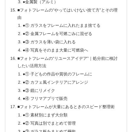
●金属製（アルミ）
■フォトフレームの“やってはいけない捨て方”とその理
由
●① ガラスをフレームに入れたまま捨てる
●② 金属フレームを可燃ごみに混ぜる
●③ ガラスを薄い袋に入れる
●④ 写真をそのまま大量に可燃袋へ
■フォトフレームの“リユースアイデア”｜処分前に検討
したい活用方法
●① 子どもの作品や賞状のフレームに
●② カフェ風インテリアにアレンジ
●③ 鏡にリメイク
●④ フリマアプリで販売
■フォトフレームが大量にあるときのスピード整理術
●① 素材別にまず大分類
●② 写真は別でまとめて管理
●③ ガラス板をまとめて梱包