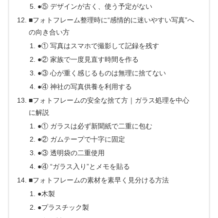
●⑤ デザインが古く、使う予定がない
■フォトフレーム整理時に“感情的に迷いやすい写真”へ
の向き合い方
●① 写真はスマホで撮影して記録を残す
●② 家族で一度見直す時間を作る
●③ 心が重く感じるものは無理に捨てない
●④ 神社の写真供養を利用する
■フォトフレームの安全な捨て方｜ガラス処理を中心
に解説
●① ガラスは必ず新聞紙で二重に包む
●② ガムテープで十字に固定
●③ 透明袋の二重使用
●④ “ガラス入り”とメモを貼る
■フォトフレームの素材を素早く見分ける方法
●木製
●プラスチック製