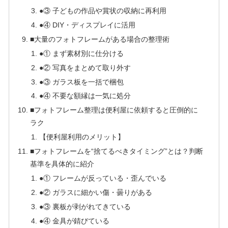
●③ 子どもの作品や賞状の収納に再利用
●④ DIY・ディスプレイに活用
■大量のフォトフレームがある場合の整理術
●① まず素材別に仕分ける
●② 写真をまとめて取り外す
●③ ガラス板を一括で梱包
●④ 不要な額縁は一気に処分
■フォトフレーム整理は便利屋に依頼すると圧倒的に
ラク
【便利屋利用のメリット】
■フォトフレームを“捨てるべきタイミング”とは？判断
基準を具体的に紹介
●① フレームが反っている・歪んでいる
●② ガラスに細かい傷・曇りがある
●③ 裏板が剥がれてきている
●④ 金具が錆びている