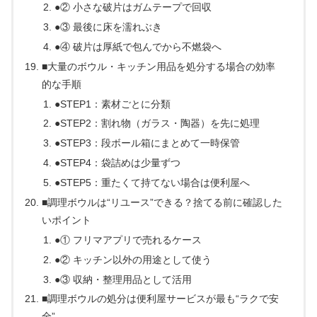
●② 小さな破片はガムテープで回収
●③ 最後に床を濡れぶき
●④ 破片は厚紙で包んでから不燃袋へ
■大量のボウル・キッチン用品を処分する場合の効率
的な手順
●STEP1：素材ごとに分類
●STEP2：割れ物（ガラス・陶器）を先に処理
●STEP3：段ボール箱にまとめて一時保管
●STEP4：袋詰めは少量ずつ
●STEP5：重たくて持てない場合は便利屋へ
■調理ボウルは“リユース”できる？捨てる前に確認した
いポイント
●① フリマアプリで売れるケース
●② キッチン以外の用途として使う
●③ 収納・整理用品として活用
■調理ボウルの処分は便利屋サービスが最も“ラクで安
全”