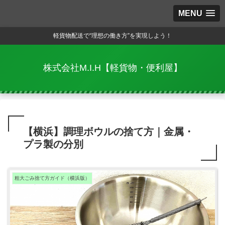
MENU
軽貨物配送で“理想の働き方”を実現しよう！
株式会社M.I.H【軽貨物・便利屋】
【横浜】調理ボウルの捨て方｜金属・
プラ製の分別
粗大ごみ捨て方ガイド（横浜版）