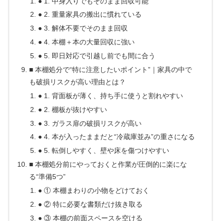
● 1. 中身入りでもそのまま回収可能
● 2. 重量家具の搬出に慣れている
● 3. 解体不要でそのまま回収
● 4. 本棚＋本の大量回収に強い
● 5. 即日対応で引越し前でも間に合う
■ 本棚処分で“特に注意したいポイント”｜家具の中で
も破損リスクが高い理由とは？
● 1. 背面板が薄く、持ち手に使うと割れやすい
● 2. 棚板が抜けやすい
● 3. ガラス扉の破損リスクが高い
● 4. 本が入ったままだと“冷蔵庫並み”の重さになる
● 5. 転倒しやすく、壁や床を傷つけやすい
■ 本棚処分前にやっておくと作業が圧倒的に楽にな
る“準備5つ”
● ① 本棚まわりの小物をどけておく
● ② 特に必要な書類だけ抜き取る
● ③ 本棚の前面スペースを空ける