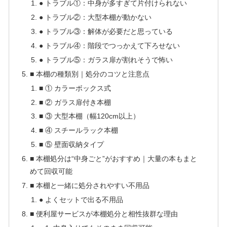
● トラブル①：中身が多すぎて片付けられない
● トラブル②：大型本棚が動かない
● トラブル③：解体が必要だと思っている
● トラブル④：階段でつっかえて下ろせない
● トラブル⑤：ガラス扉が割れそうで怖い
■ 本棚の種類別｜処分のコツと注意点
■ ① カラーボックス式
■ ② ガラス扉付き本棚
■ ③ 大型本棚（幅120cm以上）
■ ④ スチールラック本棚
■ ⑤ 壁面収納タイプ
■ 本棚処分は“中身ごと”がおすすめ｜大量の本もまと
めて回収可能
■ 本棚と一緒に処分されやすい不用品
● よくセットで出る不用品
■ 便利屋サービスが本棚処分と相性抜群な理由