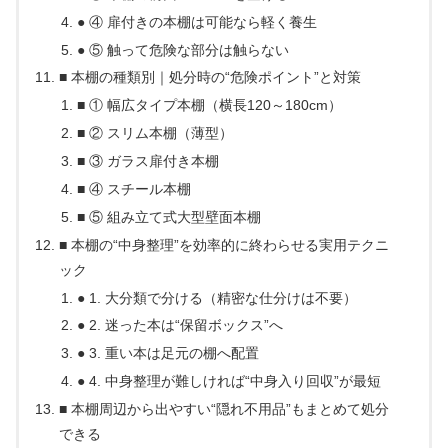
● ④ 扉付きの本棚は可能なら軽く養生
● ⑤ 触って危険な部分は触らない
■ 本棚の種類別｜処分時の“危険ポイント”と対策
■ ① 幅広タイプ本棚（横長120～180cm）
■ ② スリム本棚（薄型）
■ ③ ガラス扉付き本棚
■ ④ スチール本棚
■ ⑤ 組み立て式大型壁面本棚
■ 本棚の“中身整理”を効率的に終わらせる実用テクニ
ック
● 1. 大分類で分ける（精密な仕分けは不要）
● 2. 迷った本は“保留ボックス”へ
● 3. 重い本は足元の棚へ配置
● 4. 中身整理が難しければ“中身入り回収”が最短
■ 本棚周辺から出やすい“隠れ不用品”もまとめて処分
できる