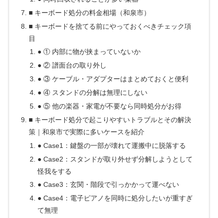
■ キーボード処分の料金相場（和泉市）
■ キーボードを捨てる前にやっておくべきチェック項
目
● ① 内部に物が挟まっていないか
● ② 譜面台の取り外し
● ③ ケーブル・アダプターはまとめておくと便利
● ④ スタンドの分解は無理にしない
● ⑤ 他の楽器・家電が不要なら同時処分がお得
■ キーボード処分で起こりやすいトラブルとその解決
策｜和泉市で実際に多いケースを紹介
● Case1：鍵盤の一部が壊れて運搬中に脱落する
● Case2：スタンドが取り外せず分解しようとして
怪我をする
● Case3：玄関・階段で引っかかって運べない
● Case4：電子ピアノを同時に処分したいが重すぎ
て無理