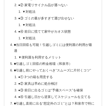
●② 家電リサイクル品が運べない
▼対処法
●③ ゴミの量が多すぎて運び出せない
▼対処法
●④ 前日に慌てて家中がカオス状態
▼対処法
■当日回収も可能！引越しゴミには便利屋の利用が最
適
▼便利屋を利用するメリット
■引越しゴミ回収の料金相場（和泉市）
■引越し前にやっておくべき“スムーズに片付くコツ”
●① 3つの箱を用意する
●② 家具は早めに処分検討
●③ 前日に出るゴミは“予備スペース”を確保
●④ 引越し日から逆算してスケジュールを立てる
■引越し直前に出る“想定外のゴミ”とは？和泉市で特に