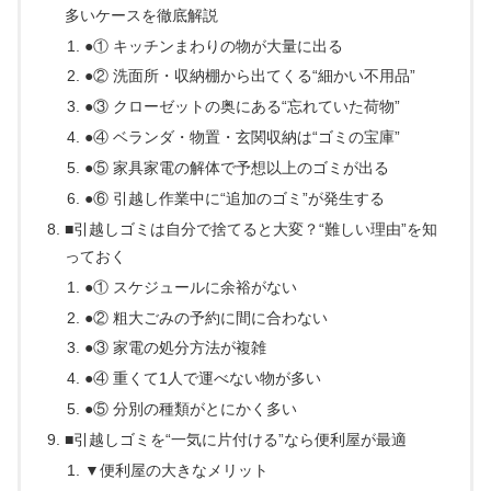
多いケースを徹底解説
●① キッチンまわりの物が大量に出る
●② 洗面所・収納棚から出てくる“細かい不用品”
●③ クローゼットの奥にある“忘れていた荷物”
●④ ベランダ・物置・玄関収納は“ゴミの宝庫”
●⑤ 家具家電の解体で予想以上のゴミが出る
●⑥ 引越し作業中に“追加のゴミ”が発生する
■引越しゴミは自分で捨てると大変？“難しい理由”を知
っておく
●① スケジュールに余裕がない
●② 粗大ごみの予約に間に合わない
●③ 家電の処分方法が複雑
●④ 重くて1人で運べない物が多い
●⑤ 分別の種類がとにかく多い
■引越しゴミを“一気に片付ける”なら便利屋が最適
▼便利屋の大きなメリット