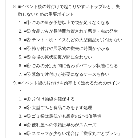
■イベント後の片付けで起こりやすいトラブルと、失
敗しないための重要ポイント
●① ごみの量が予想以上で袋が足りなくなる
●② 食品ごみが長時間放置されて悪臭・虫の発生
●③ テント・机・イスなどの大型備品が片付かない
●④ 飾り付けや展示物の撤去に時間がかかる
●⑤ 会場の原状回復が間に合わない
●⑥ ごみの分別が間に合わずパニック状態になる
●⑦ 緊急で片付けが必要になるケースも多い
■イベント後の片付けを効率よく進めるためのポイン
ト
●① 片付け動線を確保する
●② 大型ごみと食品ごみをまず処理
●③ ゴミ袋は最低でも想定の2〜3倍準備
●④ 便利屋への依頼は早めがスムーズ
●⑤ スタッフが少ない場合は「撤収丸ごとプラン」