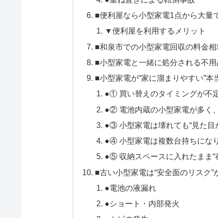
■便利屋なら小型家電1点から大量
▼便利屋を利用するメリット
■和泉市での小型家電回収の料金相
■小型家電と一緒に処分される不用
■小型家電が“家に溜まりやすい”
●① 買い替えのタイミングが不
●② 電池内蔵の小型家電が多く
●③ 小型家電は壊れても“見た
●④ 小型家電は複数台持ちにな
●⑤ 収納スペースに入れたまま“
■古い小型家電は“安全面のリスク
●電池の液漏れ
●ショート・内部発火