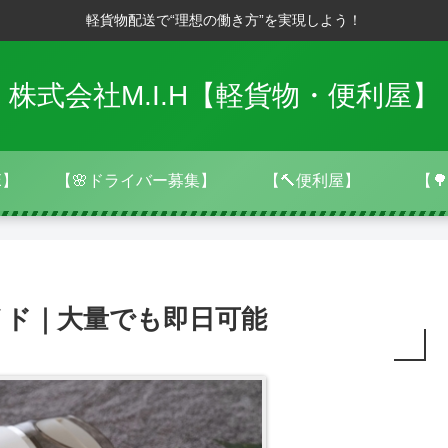
軽貨物配送で“理想の働き方”を実現しよう！
株式会社M.I.H【軽貨物・便利屋】
E】
【🌸ドライバー募集】
【🔨便利屋】
【
イド｜大量でも即日可能