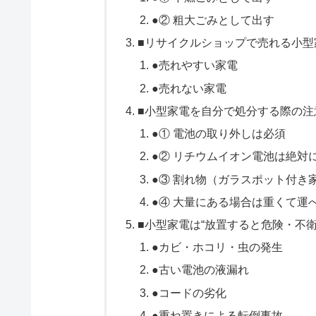
●② 粗大ごみとして出す
■リサイクルショップで売れる小型
●売れやすい家電
●売れない家電
■小型家電を自分で処分する際の注
●① 電池の取り外しは必須
●② リチウムイオン電池は絶対
●③ 割れ物（ガラスポット付き
●④ 大量にある場合は重くて運
■小型家電は“放置すると危険・不
●カビ・ホコリ・虫の発生
●古い電池の液漏れ
●コードの劣化
●重ね置きによる転倒事故