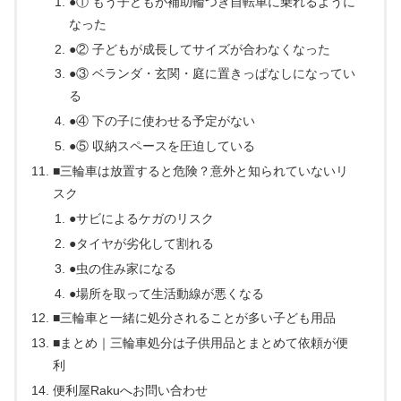
●① もう子どもが補助輪つき自転車に乗れるように
なった
●② 子どもが成長してサイズが合わなくなった
●③ ベランダ・玄関・庭に置きっぱなしになってい
る
●④ 下の子に使わせる予定がない
●⑤ 収納スペースを圧迫している
■三輪車は放置すると危険？意外と知られていないリ
スク
●サビによるケガのリスク
●タイヤが劣化して割れる
●虫の住み家になる
●場所を取って生活動線が悪くなる
■三輪車と一緒に処分されることが多い子ども用品
■まとめ｜三輪車処分は子供用品とまとめて依頼が便
利
便利屋Rakuへお問い合わせ