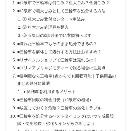
■和泉市で三輪車は何ごみ？粗大ごみ？金属ごみ？
■和泉市で粗大ごみとして三輪車を処分する方法
① 粗大ごみ受付センターへ申込み
② 粗大ごみ処理券を購入
③ 収集日の朝8時までに玄関前へ出す
■壊れた三輪車でもそのまま処分できるの？
■三輪車を解体して処分する方法はおすすめ？
■リサイクルショップで三輪車は売れるの？
■フリマアプリやジモティーで譲る場合の注意点
■便利屋なら三輪車1点からでも回収可能｜子供用品の
まとめ処分に最適
▼便利屋を利用するメリット
■三輪車回収の料金目安（和泉市の相場）
■放置しておくと危険？三輪車の劣化トラブル
■三輪車を処分するベストタイミングはいつ？成長段
階・使用頻度・劣化サインから判断しよう