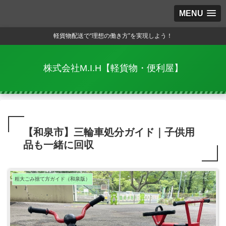
MENU
軽貨物配送で“理想の働き方”を実現しよう！
株式会社M.I.H【軽貨物・便利屋】
【和泉市】三輪車処分ガイド｜子供用
品も一緒に回収
粗大ごみ捨て方ガイド（和泉版）