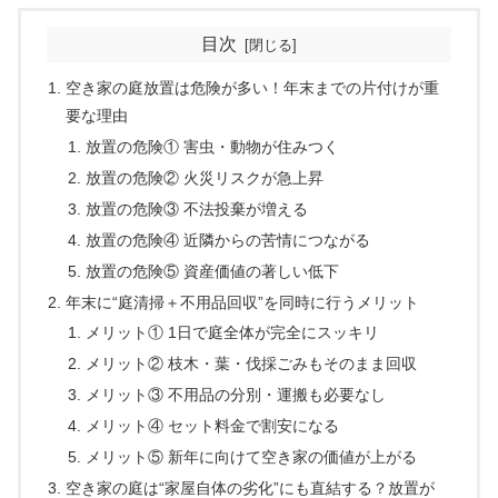
目次
空き家の庭放置は危険が多い！年末までの片付けが重
要な理由
放置の危険① 害虫・動物が住みつく
放置の危険② 火災リスクが急上昇
放置の危険③ 不法投棄が増える
放置の危険④ 近隣からの苦情につながる
放置の危険⑤ 資産価値の著しい低下
年末に“庭清掃＋不用品回収”を同時に行うメリット
メリット① 1日で庭全体が完全にスッキリ
メリット② 枝木・葉・伐採ごみもそのまま回収
メリット③ 不用品の分別・運搬も必要なし
メリット④ セット料金で割安になる
メリット⑤ 新年に向けて空き家の価値が上がる
空き家の庭は“家屋自体の劣化”にも直結する？放置が