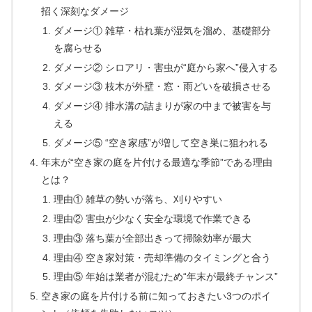
招く深刻なダメージ
ダメージ① 雑草・枯れ葉が湿気を溜め、基礎部分
を腐らせる
ダメージ② シロアリ・害虫が“庭から家へ”侵入する
ダメージ③ 枝木が外壁・窓・雨どいを破損させる
ダメージ④ 排水溝の詰まりが家の中まで被害を与
える
ダメージ⑤ “空き家感”が増して空き巣に狙われる
年末が“空き家の庭を片付ける最適な季節”である理由
とは？
理由① 雑草の勢いが落ち、刈りやすい
理由② 害虫が少なく安全な環境で作業できる
理由③ 落ち葉が全部出きって掃除効率が最大
理由④ 空き家対策・売却準備のタイミングと合う
理由⑤ 年始は業者が混むため“年末が最終チャンス”
空き家の庭を片付ける前に知っておきたい3つのポイ