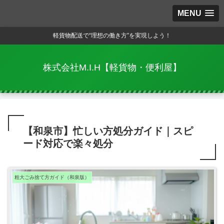
MENU
軽貨物配送で“理想の働き方”を実現しよう！
株式会社M.I.H【軽貨物・便利屋】
【和泉市】忙しい方処分ガイド｜スピ
ード対応で楽々処分
粗大ごみ捨て方ガイド（和泉版）