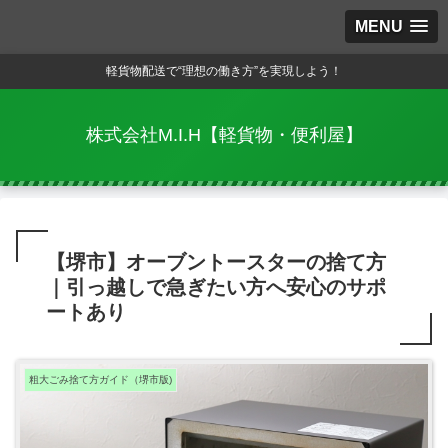
MENU
軽貨物配送で“理想の働き方”を実現しよう！
株式会社M.I.H【軽貨物・便利屋】
【堺市】オーブントースターの捨て方
｜引っ越しで急ぎたい方へ安心のサポ
ートあり
粗大ごみ捨て方ガイド（堺市版)