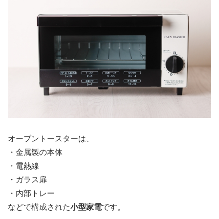
オーブントースターは、
・金属製の本体
・電熱線
・ガラス扉
・内部トレー
などで構成された
小型家電
です。