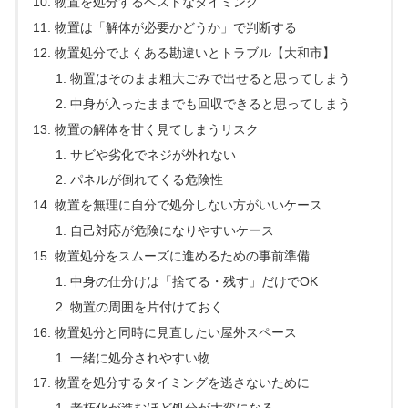
物置を処分するベストなタイミング
物置は「解体が必要かどうか」で判断する
物置処分でよくある勘違いとトラブル【大和市】
物置はそのまま粗大ごみで出せると思ってしまう
中身が入ったままでも回収できると思ってしまう
物置の解体を甘く見てしまうリスク
サビや劣化でネジが外れない
パネルが倒れてくる危険性
物置を無理に自分で処分しない方がいいケース
自己対応が危険になりやすいケース
物置処分をスムーズに進めるための事前準備
中身の仕分けは「捨てる・残す」だけでOK
物置の周囲を片付けておく
物置処分と同時に見直したい屋外スペース
一緒に処分されやすい物
物置を処分するタイミングを逃さないために