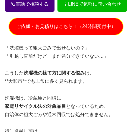
📞電話で相談する
📱LINEで気軽に問い合わせ
ご依頼・お見積りはこちら！（24時間受付中）
「洗濯機って粗大ごみで出せないの？」
「引越し直前だけど、まだ処分できていない…」
こうした
洗濯機の捨て方に関する悩み
は、
**大和市**でも非常に多く見られます。
洗濯機は、冷蔵庫と同様に
家電リサイクル法の対象品目
となっているため、
自治体の粗大ごみや通常回収では処分できません。
特に引越し前は、