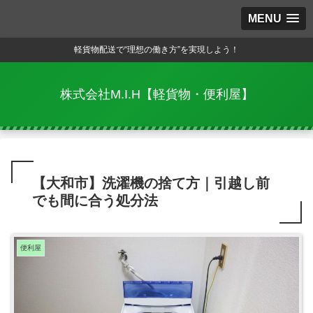
MENU
軽貨物配送で“理想の働き方”を実現しよう！
株式会社M.I.H【軽貨物・便利屋】
【大和市】洗濯機の捨て方｜引越し前
でも間に合う処分法
便利屋