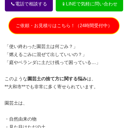
📞電話で相談する
📱LINEで気軽に問い合わせ
ご依頼・お見積りはこちら！（24時間受付中）
「使い終わった園芸土は何ごみ？」
「燃えるごみに混ぜて出していいの？」
「庭やベランダに土だけ残って困っている…」
このような
園芸土の捨て方に関する悩み
は、
**大和市**でも非常に多く寄せられています。
園芸土は、
・自然由来の物
・見た目はただの土