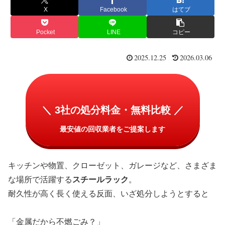
X
Facebook
はてブ
Pocket
LINE
コピー
2025.12.25
2026.03.06
＼ 3社の処分料金・無料比較 ／
最安値の回収業者をご提案します
キッチンや物置、クローゼット、ガレージなど、さまざま
な場所で活躍する
スチールラック
。
耐久性が高く長く使える反面、いざ処分しようとすると
「金属だから不燃ごみ？」