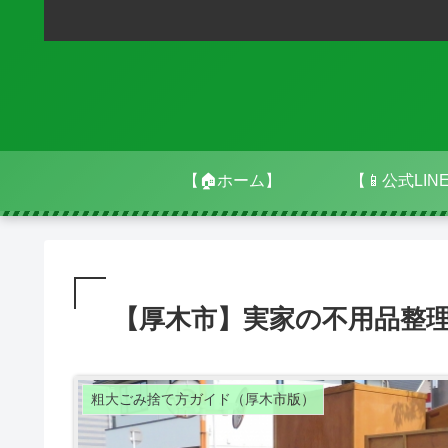
【🏠ホーム】
【📱公式LIN
【厚木市】実家の不用品整
粗大ごみ捨て方ガイド（厚木市版）