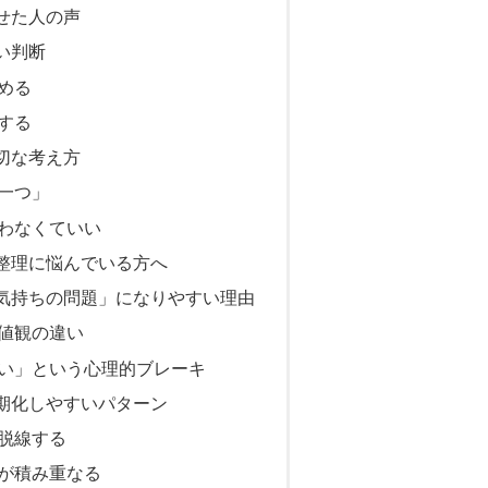
せた人の声
い判断
める
する
切な考え方
一つ」
わなくていい
整理に悩んでいる方へ
気持ちの問題」になりやすい理由
値観の違い
い」という心理的ブレーキ
期化しやすいパターン
脱線する
が積み重なる