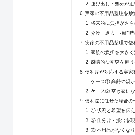
運び出し・処分が追
実家の不用品整理を放
将来的に負担がさら
介護・退去・相続時
実家の不用品整理で便
家族の負担を大きく
感情的な衝突を避け
便利屋が対応する実家
ケース① 高齢の親
ケース② 空き家に
便利屋に任せた場合の
① 状況と希望を伝
② 仕分け・搬出を
③ 不用品がなくな