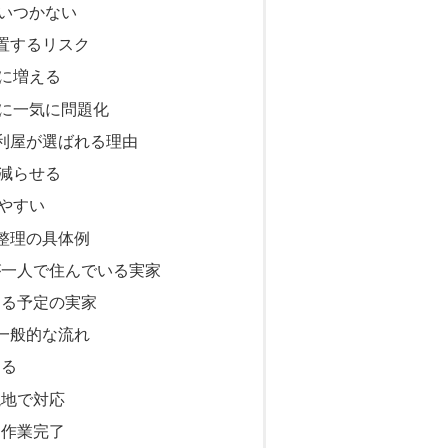
いつかない
置するリスク
に増える
に一気に問題化
利屋が選ばれる理由
減らせる
やすい
整理の具体例
が一人で住んでいる実家
なる予定の実家
一般的な流れ
える
現地で対応
り作業完了