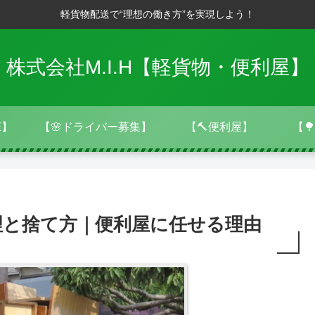
軽貨物配送で“理想の働き方”を実現しよう！
株式会社M.I.H【軽貨物・便利屋】
E】
【🌸ドライバー募集】
【🔨便利屋】
【
理と捨て方｜便利屋に任せる理由