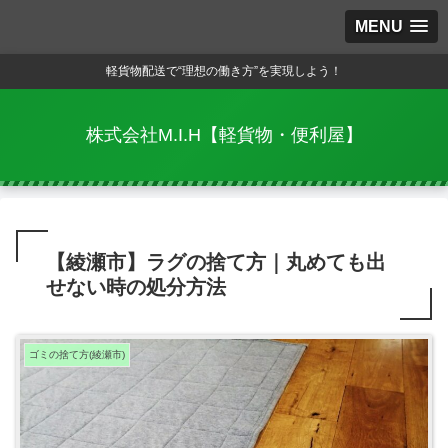
MENU
軽貨物配送で“理想の働き方”を実現しよう！
株式会社M.I.H【軽貨物・便利屋】
【綾瀬市】ラグの捨て方｜丸めても出
せない時の処分方法
ゴミの捨て方(綾瀬市)