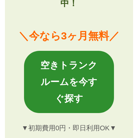
中！
＼今なら3ヶ月無料／
空きトランク
ルームを今す
ぐ探す
▼初期費用0円・即日利用OK▼