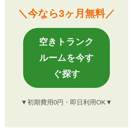
＼今なら3ヶ月無料／
空きトランク
ルームを今す
ぐ探す
▼初期費用0円・即日利用OK▼