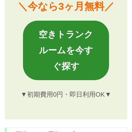
＼今なら3ヶ月無料／
空きトランク
ルームを今す
ぐ探す
▼初期費用0円・即日利用OK▼