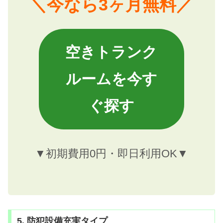
＼今なら3ヶ月無料／
空きトランク
ルームを今す
ぐ探す
▼初期費用0円・即日利用OK▼
5. 防犯設備充実タイプ