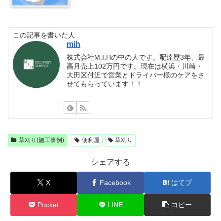
この記事を書いた人
mih
株式会社M.I.Hの中の人です。配達歴3年、最
高月売上102万円です。現在は横浜・川崎・
大田区付近で営業とドライバー様のケアをさ
せてもらっています！！
草刈り(施工事例)
便利屋
草刈り
シェアする
X
Facebook
はてブ
Pocket
LINE
コピー