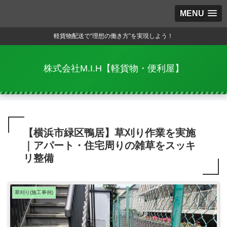
MENU
軽貨物配送で“理想の働き方”を実現しよう！
株式会社M.I.H【軽貨物・便利屋】
【横浜市緑区鴨居】草刈り作業を実施
｜アパート・住宅周りの雑草をスッキ
リ整備
草刈り(施工事例)