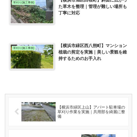
【横浜市旭区白根町】斜面に広がっ
草刈り(施工事例)
た草木を整理｜管理が難しい場所も
丁寧に対応
【横浜市緑区西八朔町】マンション
草刈り(施工事例)
植栽の剪定を実施｜美しい景観を維
持するためのお手入れ
【横浜市緑区上山】アパート駐車場の
草刈り作業を実施｜共用部を綺麗に整
備