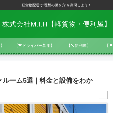
軽貨物配送で“理想の働き方”を実現しよう！
株式会社M.I.H【軽貨物・便利屋】
E】
【🌸ドライバー募集】
【🔨便利屋】
【
クルーム5選｜料金と設備をわか