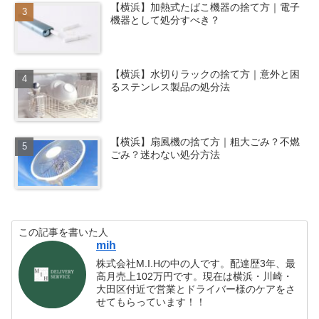
【横浜】加熱式たばこ機器の捨て方｜電子
機器として処分すべき？
【横浜】水切りラックの捨て方｜意外と困
るステンレス製品の処分法
【横浜】扇風機の捨て方｜粗大ごみ？不燃
ごみ？迷わない処分方法
この記事を書いた人
mih
株式会社M.I.Hの中の人です。配達歴3年、最
高月売上102万円です。現在は横浜・川崎・
大田区付近で営業とドライバー様のケアをさ
せてもらっています！！