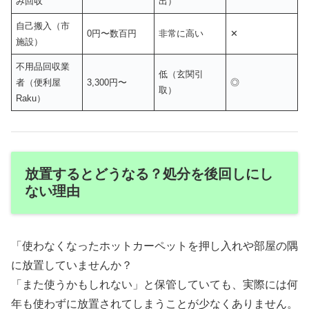
み回収
出）
自己搬入（市
0円〜数百円
非常に高い
✕
施設）
不用品回収業
低（玄関引
者（便利屋
3,300円〜
◎
取）
Raku）
放置するとどうなる？処分を後回しにし
ない理由
「使わなくなったホットカーペットを押し入れや部屋の隅
に放置していませんか？
「また使うかもしれない」と保管していても、実際には何
年も使わずに放置されてしまうことが少なくありません。