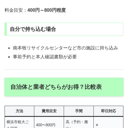
料金目安：
400円～800円程度
自分で持ち込む場合
南本牧リサイクルセンターなど市の施設に持ち込み
事前予約と本人確認書類が必要
自治体と業者どちらがお得？比較表
方法
費用目安
手間
即日対応
横浜市粗大ご
高（予約・搬
400〜800円
✕