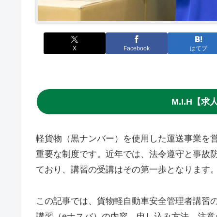
X
Facebook
はてブ
M.I.H【
軽貨物（黒ナンバー）を使用した運送事業を
重要な制度です。近年では、法令遵守と事故
ており、講習の受講はその第一歩となります
この記事では、貨物軽自動車安全管理者講習
講習（eナスバ）の内容、申し込み方法、注