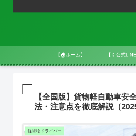
【🏠ホーム】
【📱公式LIN
【全国版】貨物軽自動車安
法・注意点を徹底解説（202
軽貨物ドライバー