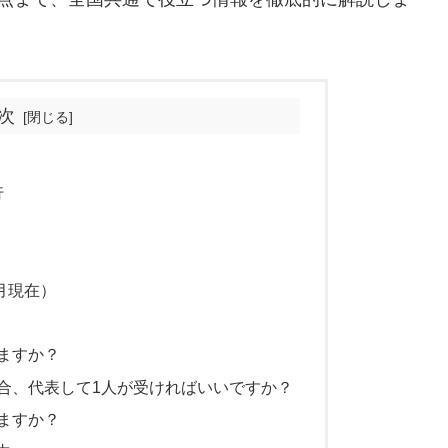
次
行
）
月現在）
れますか？
場合、代表して1人が受ければいいですか？
いますか？