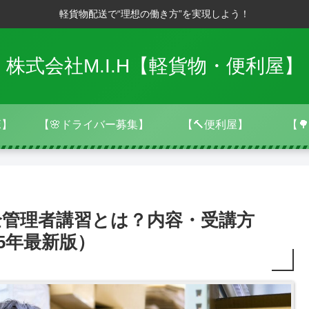
軽貨物配送で“理想の働き方”を実現しよう！
株式会社M.I.H【軽貨物・便利屋】
E】
【🌸ドライバー募集】
【🔨便利屋】
【
全管理者講習とは？内容・受講方
5年最新版）