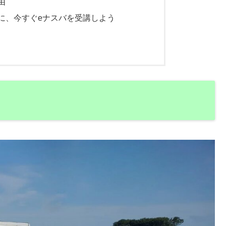
由
に、今すぐeナスバを受講しよう
？