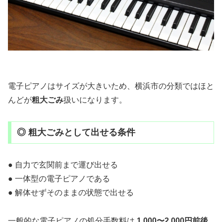
電子ピアノはサイズが大きいため、横浜市の分類ではほと
んどが
粗大ごみ
扱いになります。
◎ 粗大ごみとして出せる条件
● 自力で玄関前まで運び出せる
● 一体型の電子ピアノである
● 解体せずそのままの状態で出せる
一般的な電子ピアノの処分手数料は
1,000〜2,000円前後