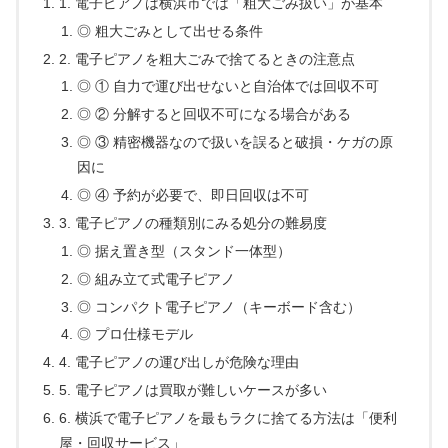
1. 電子ピアノは横浜市では「粗大ごみ扱い」が基本
◎ 粗大ごみとして出せる条件
2. 電子ピアノを粗大ごみで捨てるときの注意点
◎ ① 自力で運び出せないと自治体では回収不可
◎ ② 分解すると回収不可になる場合がある
◎ ③ 精密機器なので扱いを誤ると破損・ケガの原
因に
◎ ④ 予約が必要で、即日回収は不可
3. 電子ピアノの種類別にみる処分の難易度
◎ 据え置き型（スタンド一体型）
◎ 組み立て式電子ピアノ
◎ コンパクト電子ピアノ（キーボード含む）
◎ プロ仕様モデル
4. 電子ピアノの運び出しが危険な理由
5. 電子ピアノは買取が難しいケースが多い
6. 横浜で電子ピアノを最もラクに捨てる方法は「便利
屋・回収サービス」