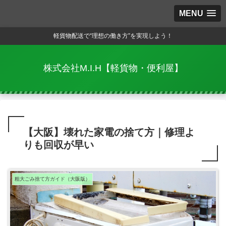
MENU
軽貨物配送で“理想の働き方”を実現しよう！
株式会社M.I.H【軽貨物・便利屋】
【大阪】壊れた家電の捨て方｜修理よ
りも回収が早い
粗大ごみ捨て方ガイド（大阪版）