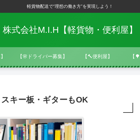
軽貨物配送で“理想の働き方”を実現しよう！
株式会社M.I.H【軽貨物・便利屋】
E】
【🌸ドライバー募集】
【🔨便利屋】
【
スキー板・ギターもOK