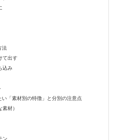
に
方法
けて出す
ち込み
ト
たい「素材別の特徴」と分別の注意点
な素材）
テン