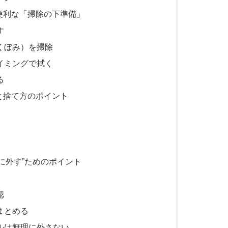
便利な「掃除の下準備」
す
くぼみ）を掃除
イミングで拭く
る
と捨て方のポイント
に外す”ためのポイント
認
まとめる
ルは無理に外さない