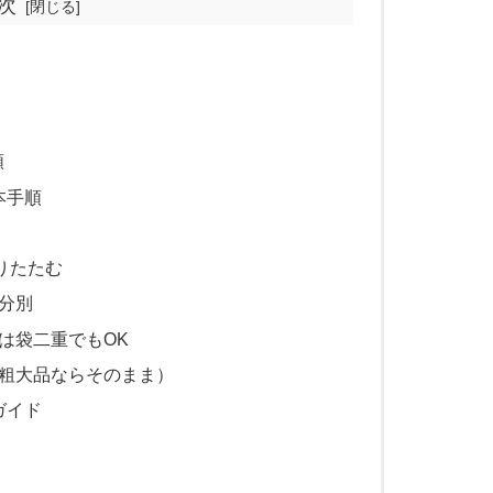
次
類
本手順
りたたむ
分別
は袋二重でもOK
（粗大品ならそのまま）
ガイド