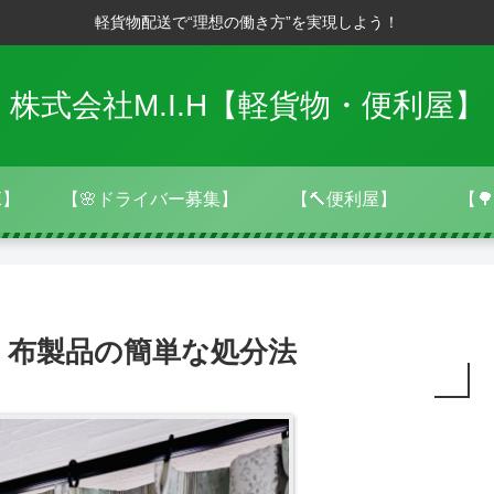
軽貨物配送で“理想の働き方”を実現しよう！
株式会社M.I.H【軽貨物・便利屋】
E】
【🌸ドライバー募集】
【🔨便利屋】
【
｜布製品の簡単な処分法