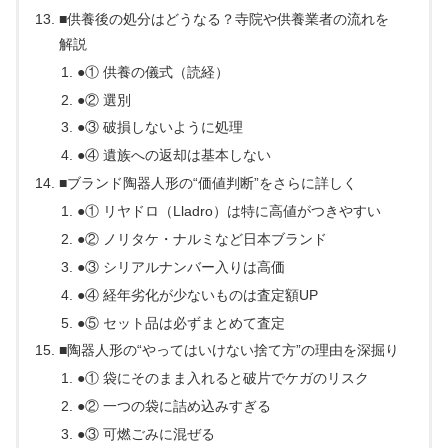
■供養後の処分はどうなる？寺院や供養業者の流れを
解説
●① 供養の儀式（読経）
●② 選別
●③ 破損しないように処理
●④ 遺族への返却は基本しない
■ブランド陶器人形の“価値判断”をさらに詳しく
●① リヤドロ（Lladro）は特に高値がつきやすい
●② ノリタケ・ナルミなど日本ブランド
●③ シリアルナンバー入りは高価
●④ 経年劣化が少ないものは査定額UP
●⑤ セット品は必ずまとめて査定
■陶器人形の“やってはいけない捨て方”の理由を深掘り
●① 袋にそのまま入れると破片でケガのリスク
●② 一つの袋に詰め込みすぎる
●③ 可燃ごみに混ぜる