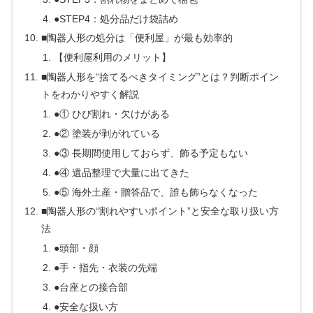
●STEP4：処分品だけ袋詰め
■陶器人形の処分は「便利屋」が最も効率的
【便利屋利用のメリット】
■陶器人形を“捨てるべきタイミング”とは？判断ポイン
トをわかりやすく解説
●① ひび割れ・欠けがある
●② 塗装が剥がれている
●③ 長期間使用しておらず、飾る予定もない
●④ 遺品整理で大量に出てきた
●⑤ 海外土産・贈答品で、誰も飾らなくなった
■陶器人形の“割れやすいポイント”と安全な取り扱い方
法
●頭部・顔
●手・指先・衣装の先端
●台座との接合部
●安全な扱い方