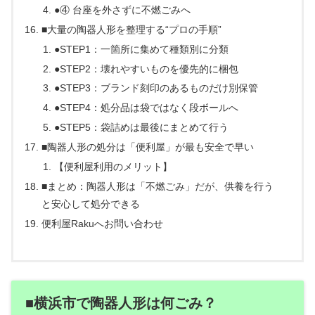
●④ 台座を外さずに不燃ごみへ
■大量の陶器人形を整理する“プロの手順”
●STEP1：一箇所に集めて種類別に分類
●STEP2：壊れやすいものを優先的に梱包
●STEP3：ブランド刻印のあるものだけ別保管
●STEP4：処分品は袋ではなく段ボールへ
●STEP5：袋詰めは最後にまとめて行う
■陶器人形の処分は「便利屋」が最も安全で早い
【便利屋利用のメリット】
■まとめ：陶器人形は「不燃ごみ」だが、供養を行う
と安心して処分できる
便利屋Rakuへお問い合わせ
■横浜市で陶器人形は何ごみ？