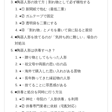
■陶器人形の捨て方｜割れ物として必ず梱包する
●① 新聞紙で包む（最低二重）
●② ガムテープで固定
●③ 透明袋を二重にする
●④ 「割れ物」とメモを書いて袋に貼ると親切
■陶器人形を捨てるのが「気持ち的に難しい」場合の
対処法
■陶器人形は供養すべき？
●・贈り物としてもらった人形
●・祖父母や両親の思い出の品
●・海外で購入した思い入れがある置物
●・長年飾ってきた縁起物の人形
●・捨てることに罪悪感がある
■供養と処分を同時に行う方法
●① 神社・寺院の「人形供養」を利用
●② 供養専門業者に依頼（宅配対応）