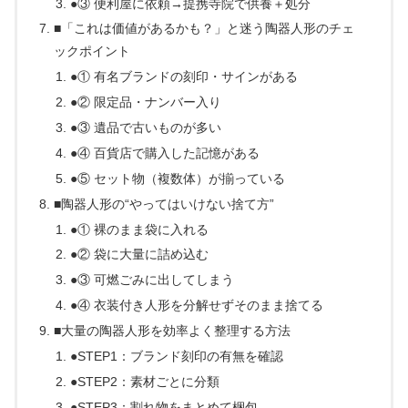
●③ 便利屋に依頼→提携寺院で供養＋処分
■「これは価値があるかも？」と迷う陶器人形のチェ
ックポイント
●① 有名ブランドの刻印・サインがある
●② 限定品・ナンバー入り
●③ 遺品で古いものが多い
●④ 百貨店で購入した記憶がある
●⑤ セット物（複数体）が揃っている
■陶器人形の“やってはいけない捨て方”
●① 裸のまま袋に入れる
●② 袋に大量に詰め込む
●③ 可燃ごみに出してしまう
●④ 衣装付き人形を分解せずそのまま捨てる
■大量の陶器人形を効率よく整理する方法
●STEP1：ブランド刻印の有無を確認
●STEP2：素材ごとに分類
●STEP3：割れ物をまとめて梱包