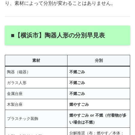
り、素材によって分別が変わることはありません。
■【横浜市】陶器人形の分別早見表
素材
分別
陶器（磁器）
不燃ごみ
ガラス人形
不燃ごみ
金属台座
不燃ごみ
木製台座
燃やすごみ
燃やすごみ or 不燃（付着物が多
プラスチック装飾
い場合は不燃）
分解推奨（布：燃やす／本体：