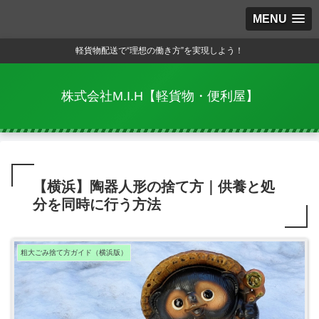
MENU
軽貨物配送で“理想の働き方”を実現しよう！
株式会社M.I.H【軽貨物・便利屋】
【横浜】陶器人形の捨て方｜供養と処
分を同時に行う方法
粗大ごみ捨て方ガイド（横浜版）