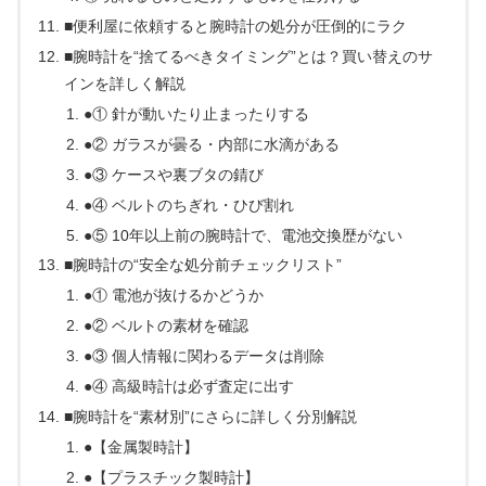
■便利屋に依頼すると腕時計の処分が圧倒的にラク
■腕時計を“捨てるべきタイミング”とは？買い替えのサ
インを詳しく解説
●① 針が動いたり止まったりする
●② ガラスが曇る・内部に水滴がある
●③ ケースや裏ブタの錆び
●④ ベルトのちぎれ・ひび割れ
●⑤ 10年以上前の腕時計で、電池交換歴がない
■腕時計の“安全な処分前チェックリスト”
●① 電池が抜けるかどうか
●② ベルトの素材を確認
●③ 個人情報に関わるデータは削除
●④ 高級時計は必ず査定に出す
■腕時計を“素材別”にさらに詳しく分別解説
●【金属製時計】
●【プラスチック製時計】