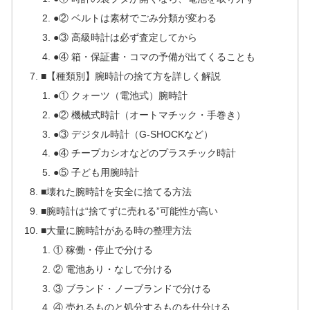
●② ベルトは素材でごみ分類が変わる
●③ 高級時計は必ず査定してから
●④ 箱・保証書・コマの予備が出てくることも
■【種類別】腕時計の捨て方を詳しく解説
●① クォーツ（電池式）腕時計
●② 機械式時計（オートマチック・手巻き）
●③ デジタル時計（G-SHOCKなど）
●④ チープカシオなどのプラスチック時計
●⑤ 子ども用腕時計
■壊れた腕時計を安全に捨てる方法
■腕時計は“捨てずに売れる”可能性が高い
■大量に腕時計がある時の整理方法
① 稼働・停止で分ける
② 電池あり・なしで分ける
③ ブランド・ノーブランドで分ける
④ 売れるものと処分するものを仕分ける