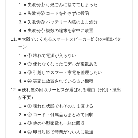
● 失敗例① 可燃ごみに捨ててしまった
● 失敗例② コードを外さずに投函
● 失敗例③ バッテリー内蔵のまま処分
● 失敗例④ 複数の端末を家中に放置
■ 大阪でよくあるスマートスピーカー処分の相談パタ
ーン
● ① 壊れて電源が入らない
● ② 使わなくなったモデルが複数ある
● ③ 引越しでスマート家電を整理したい
● ④ 実家に放置されている古い機種
■ 便利屋の回収サービスが選ばれる理由（分別・搬出
が不要）
● ① 壊れた状態でもそのまま渡せる
● ② コード・付属品もまとめて回収
● ③ 他の小型家電も一緒に回収
● ④ 即日対応で時間がない人に最適