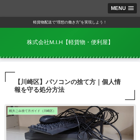
MENU
軽貨物配送で“理想の働き方”を実現しよう！
株式会社M.I.H【軽貨物・便利屋】
【川崎区】パソコンの捨て方｜個人情
報を守る処分方法
粗大ごみ捨て方ガイド（川崎区）