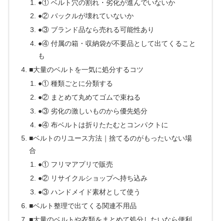
●① ベルト穴の割れ・劣化が進んでいないか
●② バックルが壊れていないか
●③ ブランド品なら売れる可能性あり
●④ 付属の箱・収納袋が不要品として出てくること
も
■大量のベルトを一気に処分するコツ
●① 種類ごとに分類する
●② まとめて丸めてゴムで束ねる
●③ 劣化の激しいものから優先処分
●④ 布ベルトは折りたたむとコンパクトに
■ベルトのリユース方法｜捨てるのがもったいない場
合
●① フリマアプリで販売
●② リサイクルショップへ持ち込み
●③ ハンドメイド素材として使う
■ベルト整理で出てくる関連不用品
■大量のベルトや衣類をまとめて処分したいなら便利