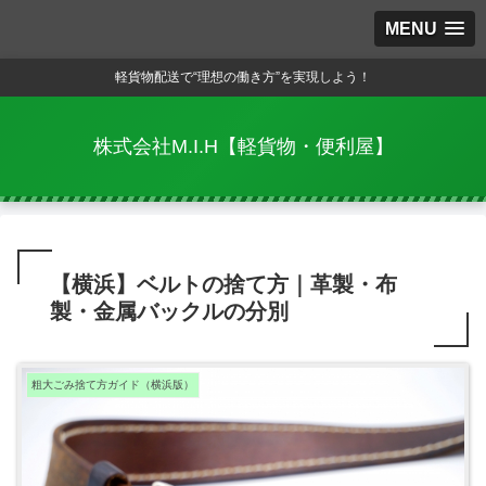
MENU
軽貨物配送で“理想の働き方”を実現しよう！
株式会社M.I.H【軽貨物・便利屋】
【横浜】ベルトの捨て方｜革製・布
製・金属バックルの分別
粗大ごみ捨て方ガイド（横浜版）