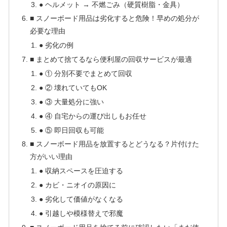
● ヘルメット → 不燃ごみ（硬質樹脂・金具）
■ スノーボード用品は劣化すると危険！早めの処分が
必要な理由
● 劣化の例
■ まとめて捨てるなら便利屋の回収サービスが最適
● ① 分別不要でまとめて回収
● ② 壊れていてもOK
● ③ 大量処分に強い
● ④ 自宅からの運び出しもお任せ
● ⑤ 即日回収も可能
■ スノーボード用品を放置するとどうなる？片付けた
方がいい理由
● 収納スペースを圧迫する
● カビ・ニオイの原因に
● 劣化して価値がなくなる
● 引越しや模様替えで邪魔