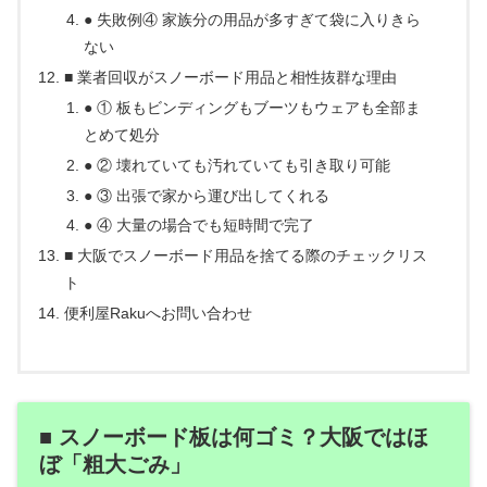
● 失敗例④ 家族分の用品が多すぎて袋に入りきら
ない
■ 業者回収がスノーボード用品と相性抜群な理由
● ① 板もビンディングもブーツもウェアも全部ま
とめて処分
● ② 壊れていても汚れていても引き取り可能
● ③ 出張で家から運び出してくれる
● ④ 大量の場合でも短時間で完了
■ 大阪でスノーボード用品を捨てる際のチェックリス
ト
便利屋Rakuへお問い合わせ
■ スノーボード板は何ゴミ？大阪ではほ
ぼ「粗大ごみ」