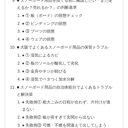
■ スノーボード用品を捨てる前に確認したい「まだ使
えるか？売れるか？」の判断基準
● ① 板（ボード）の状態チェック
● ② ビンディングの状態
● ③ ブーツの状態
● ④ ウェアの状態
■ 大阪でよくあるスノーボード用品の保管トラブル
● ① 湿気によるカビ
● ② 板のソールが酸化して劣化
● ③ 金具やネジが錆びる
● ④ 湿気でベタつく加水分解
■ スノーボード用品の自治体処分でよくあるトラブル
と解決策
● 失敗例① 粗大ごみの日程が合わず、片付けが進
まない
● 失敗例② 板が長すぎて玄関から出ない
● 失敗例③ 可燃・不燃を間違えて出してしまう