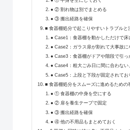
● ② 割れ物は別でまとめる
● ③ 搬出経路を確保
■ 食器棚処分で起こりやすいトラブル
● Case1：食器棚を動かしただけで
● Case2：ガラス扉が割れて大事故
● Case3：食器棚がドアや階段で引
● Case4：粗大ごみ日に間に合わな
● Case5：上段と下段が固定されて
■ 食器棚処分をスムーズに進めるための
● ① 食器棚の中身を空にする
● ② 扉を養生テープで固定
● ③ 搬出経路を確保
● ④ 他の不用品もまとめておく