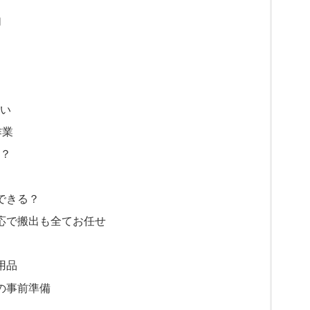
由
多い
作業
K？
できる？
応で搬出も全てお任せ
用品
の事前準備