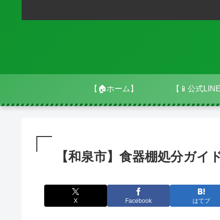
【🏠ホーム】
【📱公式LIN
【和泉市】食器棚処分ガイ
X
Facebook
はてブ