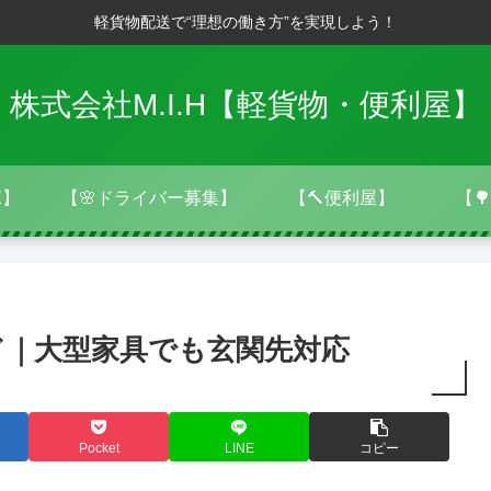
軽貨物配送で“理想の働き方”を実現しよう！
株式会社M.I.H【軽貨物・便利屋】
E】
【🌸ドライバー募集】
【🔨便利屋】
【
ド｜大型家具でも玄関先対応
Pocket
LINE
コピー