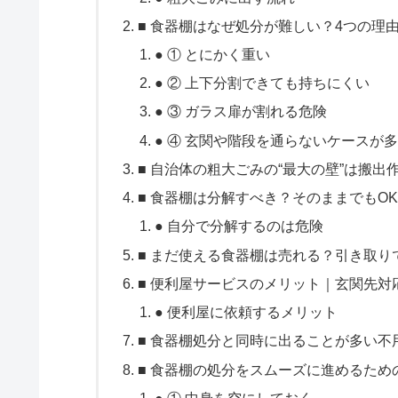
■ 食器棚はなぜ処分が難しい？4つの理
● ① とにかく重い
● ② 上下分割できても持ちにくい
● ③ ガラス扉が割れる危険
● ④ 玄関や階段を通らないケースが
■ 自治体の粗大ごみの“最大の壁”は搬出
■ 食器棚は分解すべき？そのままでもO
● 自分で分解するのは危険
■ まだ使える食器棚は売れる？引き取り
■ 便利屋サービスのメリット｜玄関先対
● 便利屋に依頼するメリット
■ 食器棚処分と同時に出ることが多い不
■ 食器棚の処分をスムーズに進めるため
● ① 中身を空にしておく