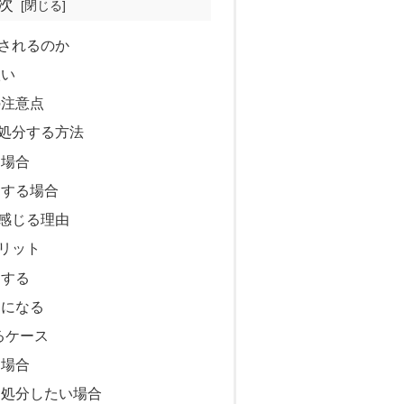
次
されるのか
扱い
の注意点
処分する方法
す場合
用する場合
感じる理由
リット
迫する
因になる
るケース
る場合
に処分したい場合