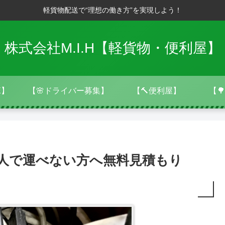
軽貨物配送で“理想の働き方”を実現しよう！
株式会社M.I.H【軽貨物・便利屋】
E】
【🌸ドライバー募集】
【🔨便利屋】
【
1人で運べない方へ無料見積もり