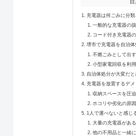
目
充電器は何ごみに分類
一般的な充電器の
コード付き充電器
堺市で充電器を自治体
不燃ごみとして出
小型家電回収を利
自治体処分が大変だと
充電器を放置するデメ
収納スペースを圧
ホコリや劣化の原
1人で運べないと感じ
大量の充電器があ
他の不用品と一緒