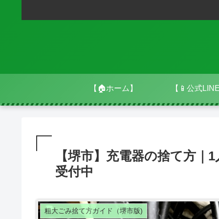
【🏠ホーム】
【📱公式LIN
【堺市】充電器の捨て方｜
受付中
粗大ごみ捨て方ガイド（堺市版)